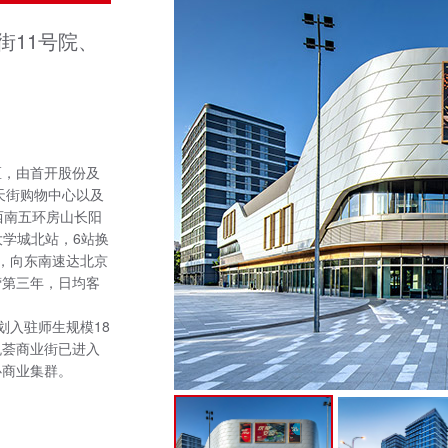
街11号院、
区，由首开股份及
天街购物中心以及
西南五环房山长阳
大学城北站，6站换
，向东南速达北京
营第三年，日均客
划入驻师生规模18
悦荟商业街已进入
心商业集群。