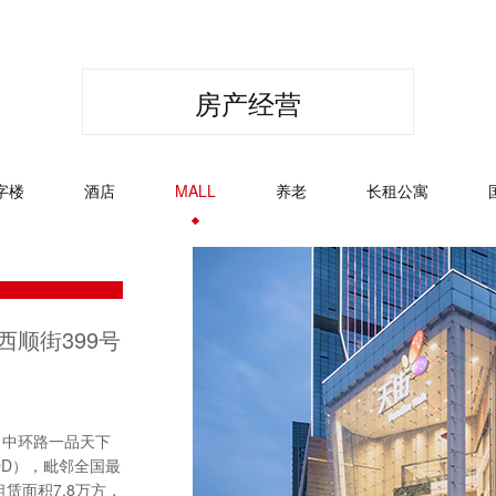
房产经营
字楼
酒店
MALL
养老
长租公寓
顺街399号
，中环路一品天下
OD），毗邻全国最
赁面积7.8万方，