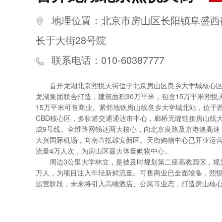
地理位置：北京市房山区长阳镇阜盛西
长于大街28号院
联系电话：010-60387777
首开龙湖北京熙悦天街位于北京房山区良乡大学城核心
龙湖集团联合打造，建筑面积30万平米，包含15万平米熙悦
15万平米可售商业。紧邻地铁房山线良乡大学城北站，位于
CBD核心区，多轨道交通通达市中心，廊桥无缝链接房山线
成9号线。全维路网畅达两大核心，向北京良路及京港澳高速
大兴国际机场，向南直抵雄安新区。天街购物中心已开业运
流量4万人次，为房山区最大体量购物中心。
周边3公里大学林立，是被及时规划第二座高教园区，规
万人，为项目注入年轻新鲜流量。可售商业已全面竣备，熙
运营阶段，未来将引入高端酒店、公寓等业态，打造房山核