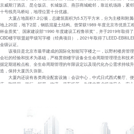
京威斯汀酒店、昆仑饭店、长城饭店、燕莎商城毗邻，靠近机场路，紧邻
十号线亮马桥站，地理位置十分优越。
大厦占地面积1.2公顷，总建筑面积为5.5万平方米，分为主楼和附
地上20层，地下2层，钢筋混凝土结构。曾荣获1989 年度北京市优质工程
杯金质奖”、国家建设部“1990 年度建设工程鲁班奖”，并于2019年取得
CBD楼宇联盟超甲级写字楼（经典项目），2021年取得了LEED-EB和LEE
金级认证。
该项目是北京市最早建成的国际化智能写字楼之一，以野村楼房管理
会社的经验和技术为基础，严格贯彻楼宇设备全生命周期管理理念和技术
据定期巡检点检、全生命周期管理的年限设定以及现代化办公需求持续升
造，保持大厦历久弥新。
大厦内还设有各类商业配套设施：会议中心，中式日式西式餐厅、便
店、咖啡厅，银行、邮局、物流、停车场等，为楼内客户提供安全、安心
适的服务。