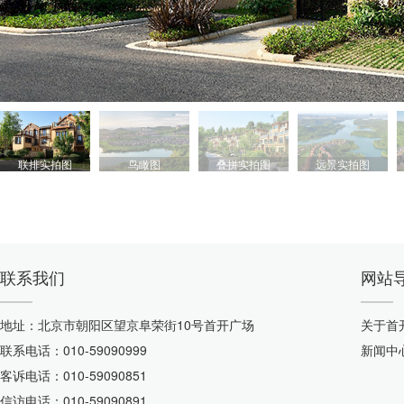
联排实拍图
鸟瞰图
叠拼实拍图
远景实拍图
联系我们
网站
地址：北京市朝阳区望京阜荣街10号首开广场
关于首
联系电话：010-59090999
新闻中
客诉电话：010-59090851
信访电话：010-59090891