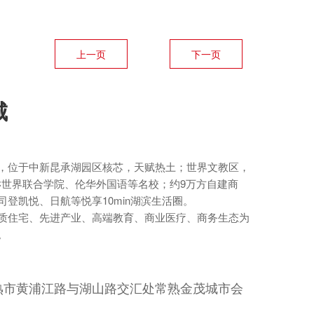
上一页
下一页
城
，位于中新昆承湖园区核芯，天赋热土；世界文教区，
C世界联合学院、伦华外国语等名校；约9万方自建商
登凯悦、日航等悦享10min湖滨生活圈。
质住宅、先进产业、高端教育、商业医疗、商务生态为
。
熟市黄浦江路与湖山路交汇处常熟金茂城市会