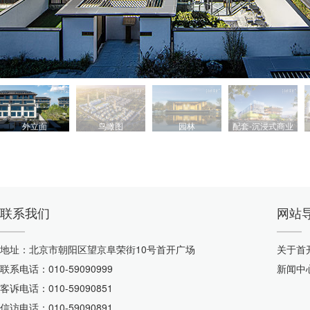
外立面
鸟瞰图
园林
配套-沉浸式商业
联系我们
网站
地址：北京市朝阳区望京阜荣街10号首开广场
关于首
联系电话：010-59090999
新闻中
客诉电话：010-59090851
信访电话：010-59090891